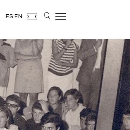
ES
EN