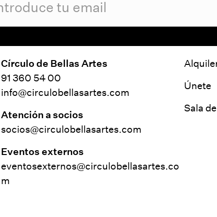
Círculo de Bellas Artes
Alquile
91 360 54 00
Únete
info@circulobellasartes.com
Sala d
Atención a socios
socios@circulobellasartes.com
Eventos externos
eventosexternos@circulobellasartes.co
m