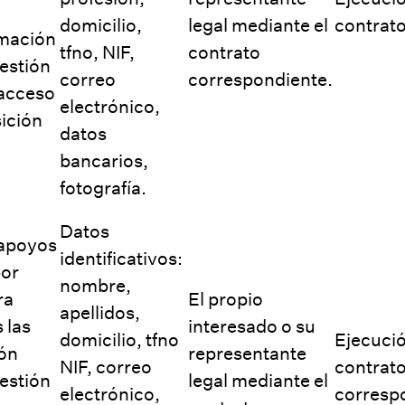
domicilio,
legal mediante el
contrato
rmación
tfno, NIF,
contrato
gestión
correo
correspondiente.
 acceso
electrónico,
sición
datos
bancarios,
fotografía.
Datos
 apoyos
identificativos:
por
nombre,
ra
El propio
apellidos,
 las
interesado o su
domicilio, tfno
Ejecució
ión
representante
NIF, correo
contrat
gestión
legal mediante el
electrónico,
corresp