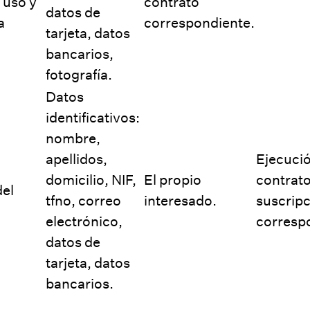
 uso y
contrato
datos de
a
correspondiente.
tarjeta, datos
bancarios,
fotografía.
Datos
identificativos:
nombre,
apellidos,
Ejecució
domicilio, NIF,
El propio
contrato
del
tfno, correo
interesado.
suscrip
electrónico,
corresp
datos de
tarjeta, datos
bancarios.