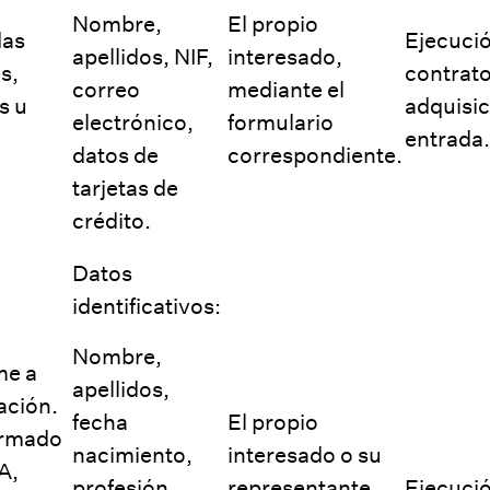
Nombre,
El propio
das
Ejecució
apellidos, NIF,
interesado,
s,
contrato
correo
mediante el
s u
adquisic
electrónico,
formulario
entrada.
datos de
correspondiente.
tarjetas de
crédito.
Datos
identificativos:
Nombre,
me a
apellidos,
iación.
fecha
El propio
ormado
nacimiento,
interesado o su
A,
profesión,
representante
Ejecució